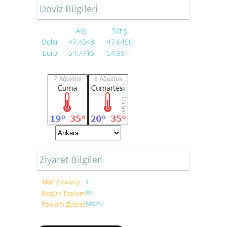
Döviz Bilgileri
Alış
Satış
Dolar
47.4548
47.6450
Euro
54.7716
54.9911
Ziyaret Bilgileri
Aktif Ziyaretçi
1
Bugün Toplam
85
Toplam Ziyaret
891234