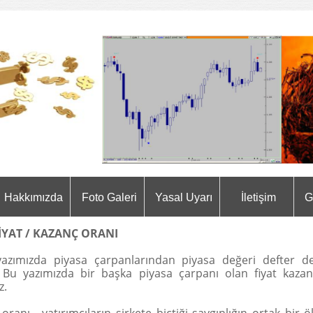
Hakkımızda
Foto Galeri
Yasal Uyarı
İletişim
G
 KAZANÇ ORANI
yazımızda piyasa çarpanlarından piyasa değeri defter de
k. Bu yazımızda bir başka piyasa çarpanı olan fiyat kaza
z.