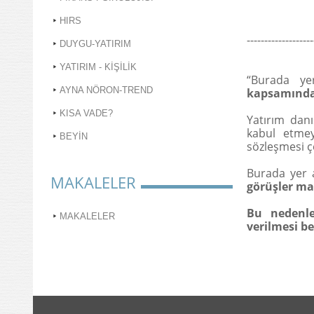
HIRS
-------------------
DUYGU-YATIRIM
YATIRIM - KİŞİLİK
“Burada ye
AYNA NÖRON-TREND
kapsamında 
KISA VADE?
Yatırım danı
kabul etmey
BEYİN
sözleşmesi 
Burada yer 
MAKALELER
görüşler mal
Bu nedenle
MAKALELER
verilmesi b