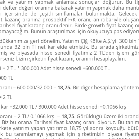
k ve yatırım yapmak anlamsız sonuçlar doğurur. Bu tip
i defter değeri oranına bakarak yatırım yapmak daha mantıkl
ı içerisinde de çeşitli sınıflamalar bulunmakta. Gelece
at kazanç oranına prospektif F/K oranı, an itibariyle oluşan
arihsel fiyat kazanç oranı denir. Birde growth fiyat kazanç 
amayacağım. Bunun araştırılması için okuyucuya pas ediyo
e dükkanımıza geri dönelim. Yatırım Çiğ Köfte A.Ş.’yi 300 bin
onunda 32 bin Tl net kar elde etmiştik. Bu sırada şirketimi
miş ve piyasada hisse senedi fiyatımız 2 TL’den işlem gö
erseniz bizim şirketin fiyat kazanç oranını hesaplayalım.
i = 2 TL * 300.000 Adet hisse senedi =600.000 TL
000 TL
 oranı = 600.000/32.000 =
18,75.
Bir diğer hesaplama yöntem
= 2 TL
 kar =32.000 TL / 300.000 Adet hisse senedi =0.1066 krş
 oranı = 2 TL/ 0.1066 krş =
18,75
. Görüldüğü üzere iki orand
 Biz bu orana Tarihsel fiyat kazanç oranı diyoruz. Bu tan
kete yatırım yapan yatırımcı 18,75 yıl sonra koyduğu bütü
ak bu tanımlamayı yapmak için şirketimizin piyasa fiyatı