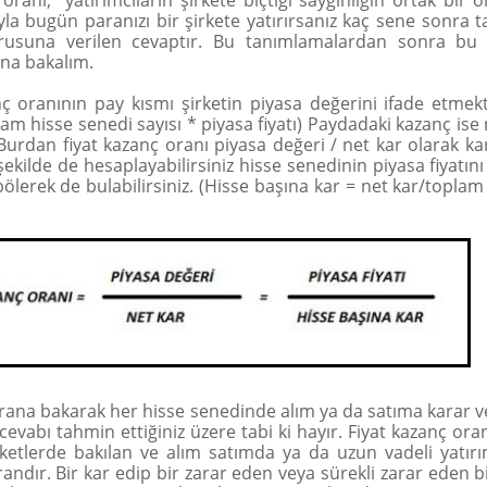
oranı, yatırımcıların şirkete biçtiği saygınlığın ortak bir 
yla bugün paranızı bir şirkete yatırırsanız kaç sene sonra 
Sorusuna verilen cevaptır. Bu tanımlamalardan sonra bu 
na bakalım.
nç oranının pay kısmı şirketin piyasa değerini ifade etmekt
am hisse senedi sayısı * piyasa fiyatı) Paydadaki kazanç ise 
Burdan fiyat kazanç oranı piyasa değeri / net kar olarak kar
ekilde de hesaplayabilirsiniz hisse senedinin piyasa fiyatın
ölerek de bulabilirsiniz. (Hisse başına kar = net kar/toplam
orana bakarak her hisse senedinde alım ya da satıma karar v
evabı tahmin ettiğiniz üzere tabi ki hayır. Fiyat kazanç oran
rketlerde bakılan ve alım satımda ya da uzun vadeli yatır
randır. Bir kar edip bir zarar eden veya sürekli zarar eden b