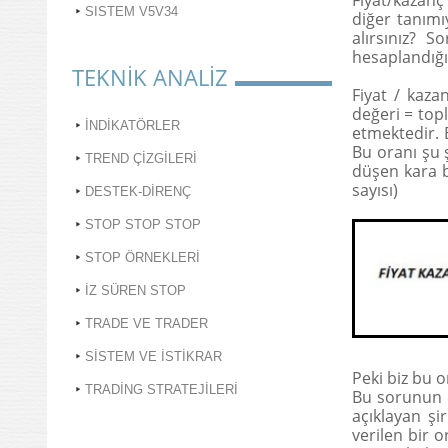
Fiyat/kazanç 
SISTEM V5V34
diğer tanımı
alırsınız? 
hesaplandığı
TEKNİK ANALİZ
Fiyat / kaza
değeri = topl
İNDİKATÖRLER
etmektedir. 
Bu oranı şu ş
TREND ÇİZGİLERİ
düşen kara b
sayısı)
DESTEK-DİRENÇ
STOP STOP STOP
STOP ÖRNEKLERİ
İZ SÜREN STOP
TRADE VE TRADER
SİSTEM VE İSTİKRAR
Peki biz bu 
TRADİNG STRATEJİLERİ
Bu sorunun c
açıklayan şi
verilen bir o