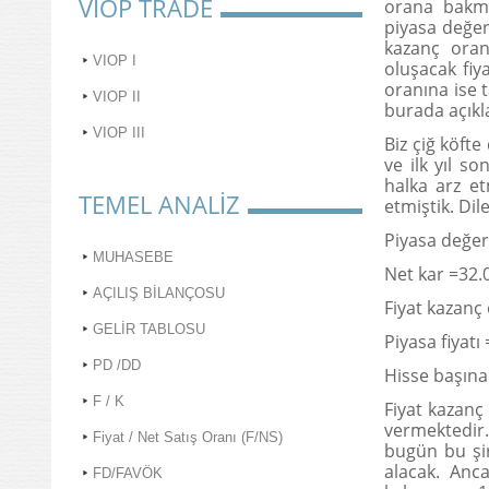
VIOP TRADE
orana bakma
piyasa değer
kazanç oran
VIOP I
oluşacak fiy
oranına ise t
VIOP II
burada açıkl
VIOP III
Biz çiğ köft
ve ilk yıl s
halka arz et
TEMEL ANALİZ
etmiştik. Dil
Piyasa değer
MUHASEBE
Net kar =32.
AÇILIŞ BİLANÇOSU
Fiyat kazanç
GELİR TABLOSU
Piyasa fiyatı 
PD /DD
Hisse başına
F / K
Fiyat kazanç
vermektedir.
Fiyat / Net Satış Oranı (F/NS)
bugün bu şir
alacak. Anc
FD/FAVÖK