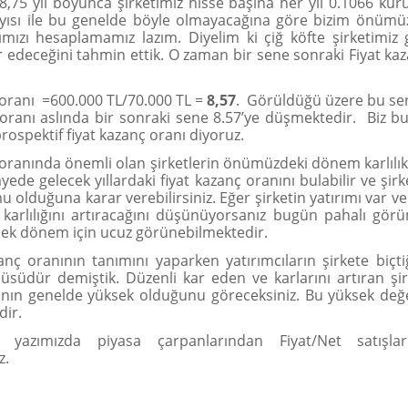
8,75 yıl boyunca şirketimiz hisse başına her yıl 0.1066 ku
layısı ile bu genelde böyle olmayacağına göre bizim önüm
rımızı hesaplamamız lazım. Diyelim ki çiğ köfte şirketimiz
r edeceğini tahmin ettik. O zaman bir sene sonraki Fiyat ka
 oranı =600.000 TL/70.000 TL =
8,57
. Görüldüğü üzere bu se
 oranı aslında bir sonraki sene 8.57’ye düşmektedir. Biz bu
rospektif fiyat kazanç oranı diyoruz.
 oranında önemli olan şirketlerin önümüzdeki dönem karlılık
ede gelecek yıllardaki fiyat kazanç oranını bulabilir ve şir
u olduğuna karar verebilirsiniz. Eğer şirketin yatırımı var 
karlılığını artıracağını düşünüyorsanız bugün pahalı gör
cek dönem için ucuz görünebilmektedir.
zanç oranının tanımını yaparken yatırımcıların şirkete biçtiğ
çüsüdür demiştik. Düzenli kar eden ve karlarını artıran şirk
nın genelde yüksek olduğunu göreceksiniz. Bu yüksek değe
dir.
i yazımızda piyasa çarpanlarından Fiyat/Net satışla
z.