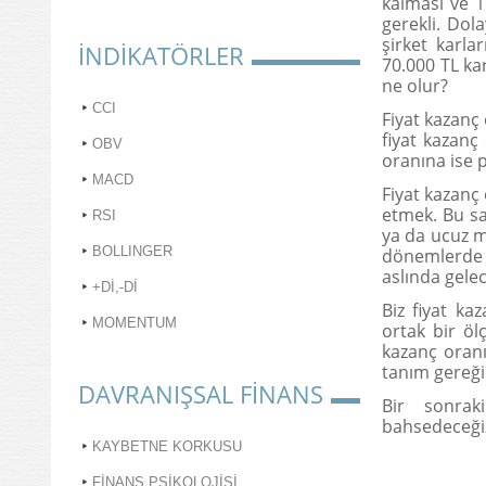
kalması ve 1
gerekli. Do
şirket karla
İNDİKATÖRLER
70.000 TL ka
ne olur?
CCI
Fiyat kazanç
fiyat kazanç
OBV
oranına ise p
MACD
Fiyat kazanç
etmek. Bu say
RSI
ya da ucuz m
BOLLINGER
dönemlerde 
aslında gele
+Dİ,-Dİ
Biz fiyat ka
MOMENTUM
ortak bir öl
kazanç oranı
tanım gereği
DAVRANIŞSAL FİNANS
Bir sonrak
bahsedeceği
KAYBETNE KORKUSU
FİNANS PSİKOLOJİSİ