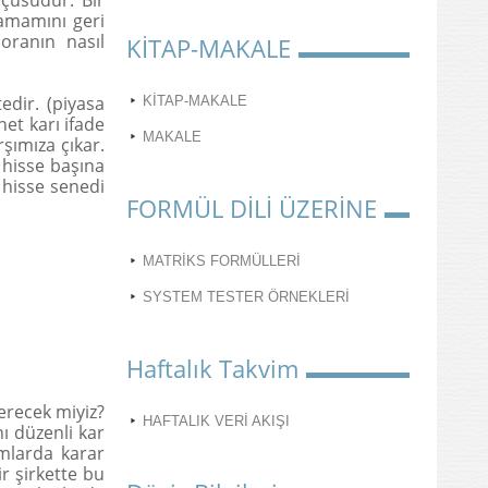
ölçüsüdür. Bir
tamamını geri
oranın nasıl
KİTAP-MAKALE
edir. (piyasa
KİTAP-MAKALE
net karı ifade
MAKALE
şımıza çıkar.
ı hisse başına
 hisse senedi
FORMÜL DİLİ ÜZERİNE
MATRİKS FORMÜLLERİ
SYSTEM TESTER ÖRNEKLERİ
Haftalık Takvim
erecek miyiz?
HAFTALIK VERİ AKIŞI
ı düzenli kar
ımlarda karar
ir şirkette bu