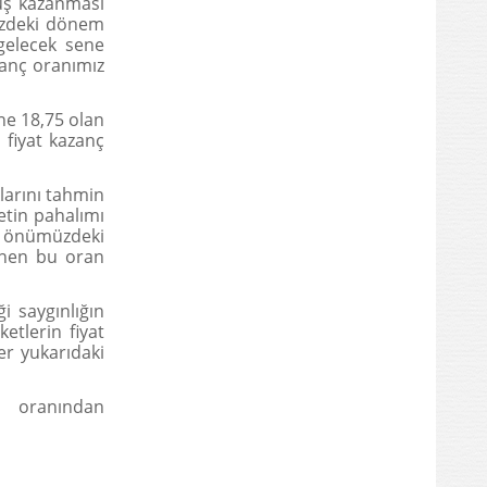
ruş kazanması
üzdeki dönem
 gelecek sene
zanç oranımız
ne 18,75 olan
 fiyat kazanç
larını tahmin
ketin pahalımı
ve önümüzdeki
ünen bu oran
i saygınlığın
etlerin fiyat
r yukarıdaki
r oranından