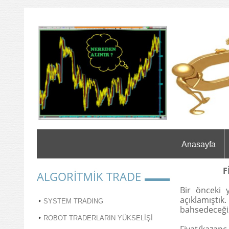
Anasayfa
FİYAT /
ALGORİTMİK TRADE
Bir önceki 
açıklamıştı
SYSTEM TRADING
bahsedeceği
ROBOT TRADERLARIN YÜKSELİŞİ