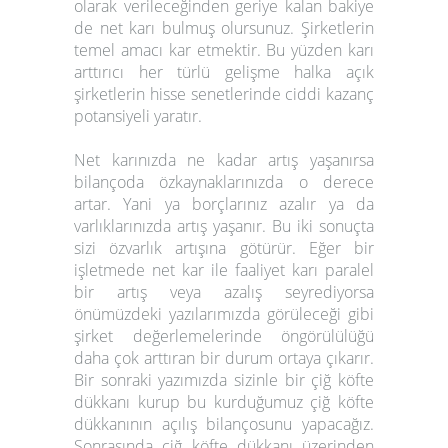
olarak verileceğinden geriye kalan bakiye
de net karı bulmuş olursunuz. Şirketlerin
temel amacı kar etmektir. Bu yüzden karı
arttırıcı her türlü gelişme halka açık
şirketlerin hisse senetlerinde ciddi kazanç
potansiyeli yaratır.
Net karınızda ne kadar artış yaşanırsa
bilançoda özkaynaklarınızda o derece
artar. Yani ya borçlarınız azalır ya da
varlıklarınızda artış yaşanır. Bu iki sonuçta
sizi özvarlık artışına götürür. Eğer bir
işletmede net kar ile faaliyet karı paralel
bir artış veya azalış seyrediyorsa
önümüzdeki yazılarımızda görüleceği gibi
şirket değerlemelerinde öngörülülüğü
daha çok arttıran bir durum ortaya çıkarır.
Bir sonraki yazımızda sizinle bir çiğ köfte
dükkanı kurup bu kurduğumuz çiğ köfte
dükkanının açılış bilançosunu yapacağız.
Sonrasında çiğ köfte dükkanı üzerinden