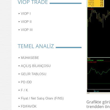
VIOP TRADE
VIOP I
VIOP II
VIOP III
TEMEL ANALİZ
MUHASEBE
AÇILIŞ BİLANÇOSU
GELİR TABLOSU
PD /DD
F / K
Fiyat / Net Satış Oranı (F/NS)
Grafikte görü
trendden önce
FD/FAVÖK