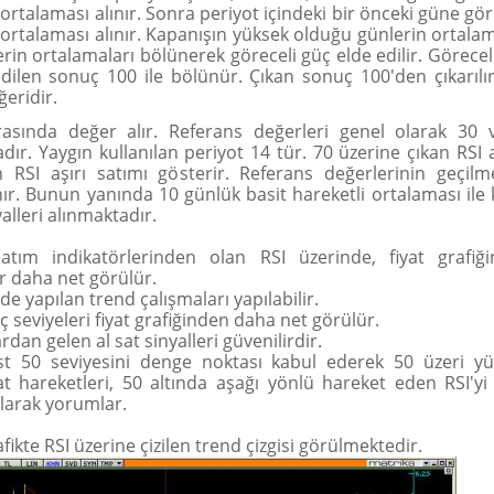
 ortalaması alınır. Sonra periyot içindeki bir önceki güne gö
 ortalaması alınır. Kapanışın yüksek olduğu günlerin ortalam
rin ortalamaları bölünerek göreceli güç elde edilir. Göreceli
 edilen sonuç 100 ile bölünür. Çıkan sonuç 100'den çıkarılır
ğeridir.
rasında değer alır. Referans değerleri genel olarak 30 
dır. Yaygın kullanılan periyot 14 tür. 70 üzerine çıkan RSI a
 RSI aşırı satımı gösterir. Referans değerlerinin geçilme
lınır. Bunun yanında 10 günlük basit hareketli ortalaması ile
yalleri alınmaktadır.
satım indikatörlerinden olan RSI üzerinde, fiyat grafiğ
 daha net görülür.
nde yapılan trend çalışmaları yapılabilir.
 seviyeleri fiyat grafiğinden daha net görülür.
dan gelen al sat sinyalleri güvenilirdir.
st 50 seviyesini denge noktası kabul ederek 50 üzeri yük
at hareketleri, 50 altında aşağı yönlü hareket eden RSI'y
olarak yorumlar.
fikte RSI üzerine çizilen trend çizgisi görülmektedir.