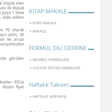
re düşük olan
ası ile düşük
KİTAP-MAKALE
 güçe 1 ilave
, elde edilen
KİTAP-MAKALE
ve 70 olarak
MAKALE
şırı alımı, 30
si ile al-sat
 kesişiminden
FORMÜL DİLİ ÜZERİNE
inde görülen
MATRİKS FORMÜLLERİ
SYSTEM TESTER ÖRNEKLERİ
selen RSI'yi
Haftalık Takvim
i düşen fiyat
HAFTALIK VERİ AKIŞI