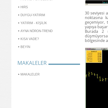
HIRS
30 seviyesi 
DUYGU-YATIRIM
noktasına k
geçemiyor, t
YATIRIM - KİŞİLİK
yapıya başarı
Burada 2 n
AYNA NÖRON-TREND
düşmüyorsa 
KISA VADE?
bölgesinde al
BEYİN
MAKALELER
MAKALELER