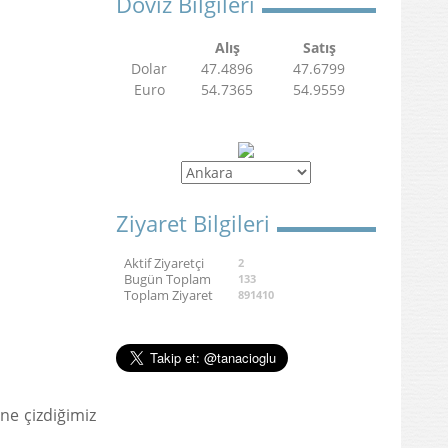
Döviz Bilgileri
Alış
Satış
Dolar
47.4896
47.6799
Euro
54.7365
54.9559
Ziyaret Bilgileri
Aktif Ziyaretçi
2
Bugün Toplam
133
Toplam Ziyaret
891410
ine çizdiğimiz