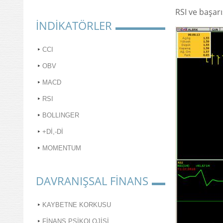
RSI ve başarı
İNDİKATÖRLER
CCI
OBV
MACD
RSI
BOLLINGER
+Dİ,-Dİ
MOMENTUM
DAVRANIŞSAL FİNANS
KAYBETNE KORKUSU
FİNANS PSİKOLOJİSİ