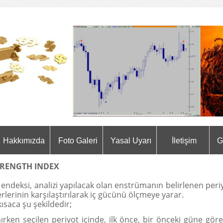
Hakkımızda
Foto Galeri
Yasal Uyarı
İletişim
G
TRENGTH INDEX
 endeksi, analizi yapılacak olan enstrümanın belirlenen periy
lerinin karşılaştırılarak iç gücünü ölçmeye yarar.
ısaca şu şekildedir;
ırken seçilen periyot içinde, ilk önce, bir önceki güne gör