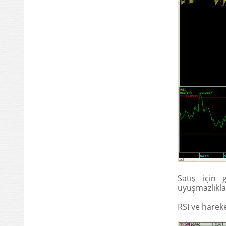
Satış için g
uyuşmazlıkla
RSI ve hareke