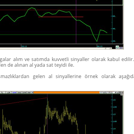
galar alım ve satımda kuvvetli sinyaller olarak kabul edilir
en de alınan al yada sat teyidi ile.
mazlıklardan gelen al sinyallerine örnek olarak aşağıdak