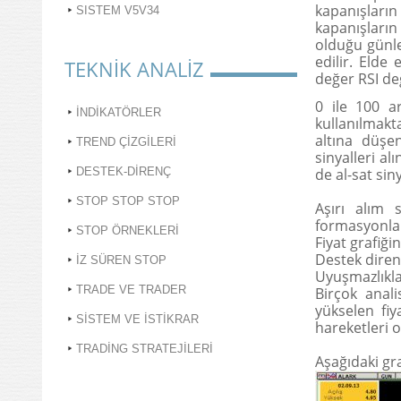
kapanışların
SISTEM V5V34
kapanışların
olduğu günle
edilir. Elde
TEKNİK ANALİZ
değer RSI de
0 ile 100 a
İNDİKATÖRLER
kullanılmakta
altına düşen
TREND ÇİZGİLERİ
sinyalleri a
DESTEK-DİRENÇ
de al-sat sin
STOP STOP STOP
Aşırı alım 
formasyonlar
STOP ÖRNEKLERİ
Fiyat grafiği
Destek direnç
İZ SÜREN STOP
Uyuşmazlıklar
TRADE VE TRADER
Birçok anali
yükselen fiy
SİSTEM VE İSTİKRAR
hareketleri 
TRADİNG STRATEJİLERİ
Aşağıdaki gra