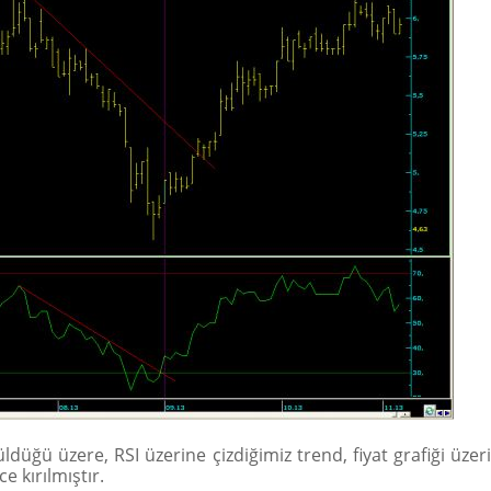
ldüğü üzere, RSI üzerine çizdiğimiz trend, fiyat grafiği üzer
 kırılmıştır.