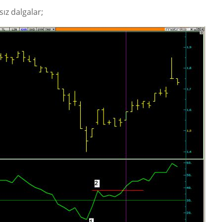
sız dalgalar;