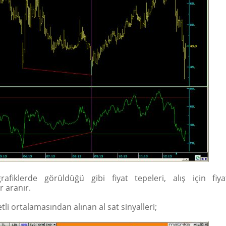
rafiklerde görüldüğü gibi fiyat tepeleri, alış için fiya
r aranır.
tli ortalamasından alınan al sat sinyalleri;