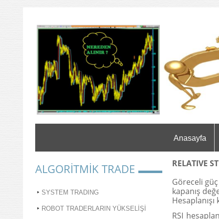
Anasayfa
RELATIVE S
ALGORİTMİK TRADE
Göreceli güç
kapanış değer
SYSTEM TRADING
Hesaplanışı k
ROBOT TRADERLARIN YÜKSELİŞİ
RSI hesaplan