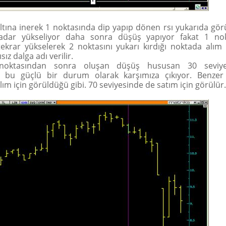
altına inerek 1 noktasında dip yapıp dönen rsı yukarıda gör
adar yükseliyor daha sonra düşüş yapıyor fakat 1 nok
ekrar yükselerek 2 noktasını yukarı kırdığı noktada alım 
sız dalga adı verilir.
oktasından sonra oluşan düşüş hususan 30 seviyes
bu güçlü bir durum olarak karşımıza çıkıyor. Benzer
ım için görüldüğü gibi. 70 seviyesinde de satım için görülür.