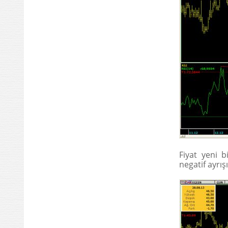
Fiyat yeni 
negatif ayrı