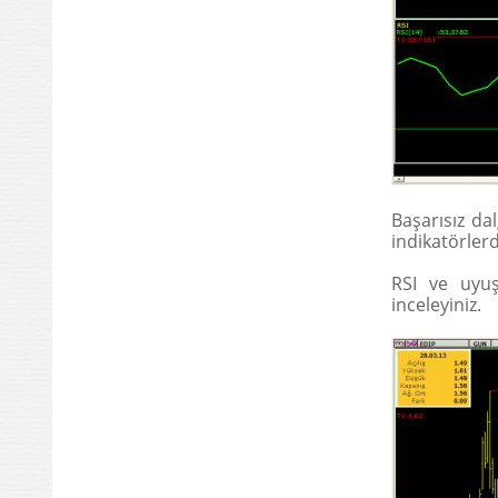
Başarısız dal
indikatörlerd
RSI ve uyuş
inceleyiniz.