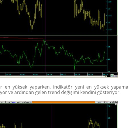
bir en yüksek yaparken, indikatör yeni en yüksek yapamay
şıyor ve ardından gelen trend değişimi kendini gösteriyor.