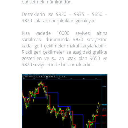
bahsetmek mümkündür.
Desteklerin ise 9920 – 9975 – 9650 –
9320 olarak öne çıktıkları görülüyor.
Kısa vadede 10000 seviyesi altına
sarkılması durumunda 9920 seviyesine
kadar geri çekilmeler makul karşılanabilir.
Riskli geri çekilmeler ise aşağıdaki grafikte
gösterilen ve şu an uzak olan 9650 ve
9320 seviyelerinde bulunmaktadır.