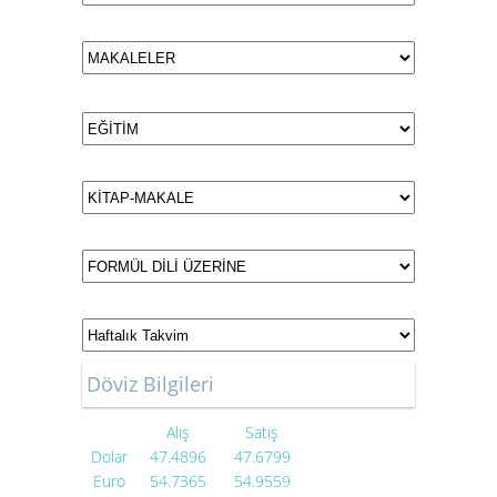
Döviz Bilgileri
Alış
Satış
Dolar
47.4896
47.6799
Euro
54.7365
54.9559