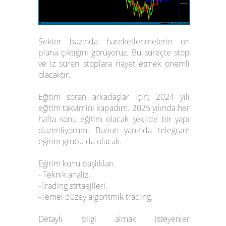
Sektör bazında hareketlenmelerin ön
plana çıktığını görüyoruz. Bu süreçte stop
ve iz süren stoplara riayet etmek önemli
olacaktır.
Eğitim soran arkadaşlar için; 2024 yılı
eğitim takvimini kapadım. 2025 yılında her
hafta sonu eğitim olacak şekilde bir yapı
düzenliyorum. Bunun yanında telegram
eğitim grubu da olacak.
Eğitim konu başlıkları.
- Teknik analiz.
-Trading strtaejileri.
-Temel düzey algoritmik trading.
Detaylı bilgi almak isteyenler