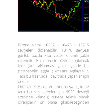
Direnç olarak 10287 – 10473 – 10715
seviyeleri dizlenebilir. 10170 seviyesi
günlük bazda kısa vadeli önemli yakın
dirençtir. Bu direncin üzerine çıkılarak
kalıcılığın sağlanması yukarı yönde bir
potansiyelin açığa çıkmasını sağlayabilir.
Tabi bu kısa vadeli day trade yapanlar için
önemli.
Orta vadeli ya da en azındna swing trade
tarzı hareket edenler için 9920 desteği
üzerinde kalındığı sürece teknik olarak
dirençlerin ön plana çıkabileceğinden