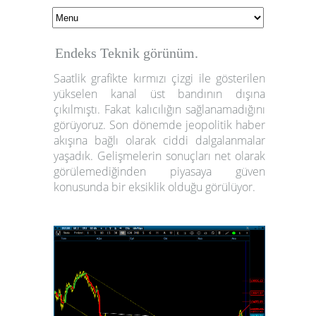
Endeks Teknik görünüm.
Saatlik grafikte kırmızı çizgi ile gösterilen
yükselen kanal üst bandının dışına
çıkılmıştı. Fakat kalıcılığın sağlanamadığını
görüyoruz. Son dönemde jeopolitik haber
akışına bağlı olarak ciddi dalgalanmalar
yaşadık. Gelişmelerin sonuçları net olarak
görülemediğinden piyasaya güven
konusunda bir eksiklik olduğu görülüyor.